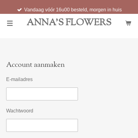
Ga
Vandaag vóór 16u00 besteld, morgen in huis
direct
ANNA'S FLOWERS
naar
de
hoofdinhoud
Account aanmaken
E-mailadres
Wachtwoord