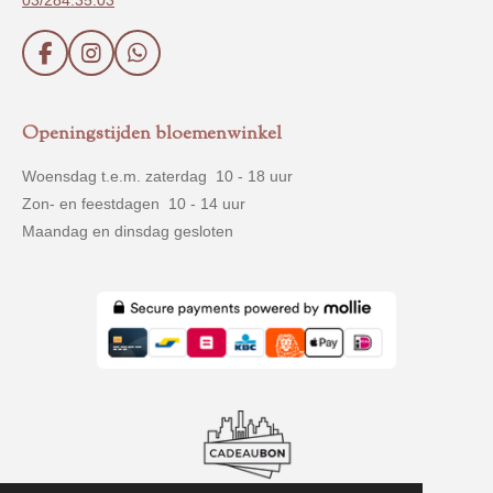
F
I
W
a
n
h
c
s
a
e
t
t
Openingstijden bloemenwinkel
b
a
s
o
g
A
Woensdag t.e.m. zaterdag 10 - 18 uur
o
r
p
Zon- en feestdagen 10 - 14 uur
k
a
p
m
Maandag en dinsdag gesloten