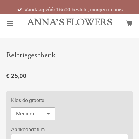
Ga
Vandaag vóór 16u00 besteld, morgen in huis
direct
ANNA'S FLOWERS
naar
de
hoofdinhoud
Relatiegeschenk
€ 25,00
Kies de grootte
Aankoopdatum