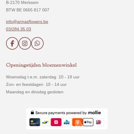
B-2170 Merksem
BTW BE 0665 817 007
info@annasflowers.be
03/284.35.03
F
I
W
a
n
h
c
s
a
e
t
t
Openingstijden bloemenwinkel
b
a
s
o
g
A
Woensdag t.e.m. zaterdag 10 - 18 uur
o
r
p
Zon- en feestdagen 10 - 14 uur
k
a
p
m
Maandag en dinsdag gesloten