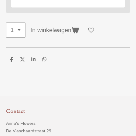
In winkelwagen
D
D
S
D
e
e
h
e
l
e
a
l
e
l
r
e
n
e
n
Contact
Anna's Flowers
De Vlaschaardstraat 29