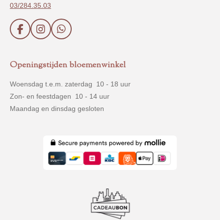
03/284.35.03
F
I
W
a
n
h
c
s
a
e
t
t
Openingstijden bloemenwinkel
b
a
s
o
g
A
Woensdag t.e.m. zaterdag 10 - 18 uur
o
r
p
Zon- en feestdagen 10 - 14 uur
k
a
p
m
Maandag en dinsdag gesloten