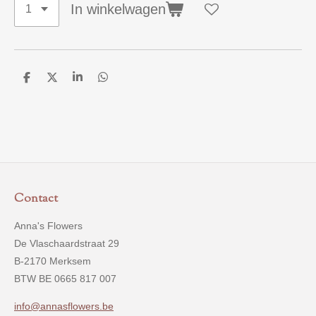
In winkelwagen
D
D
S
D
e
e
h
e
l
e
a
l
e
l
r
e
n
e
n
Contact
Anna's Flowers
De Vlaschaardstraat 29
B-2170 Merksem
BTW BE 0665 817 007
info@annasflowers.be