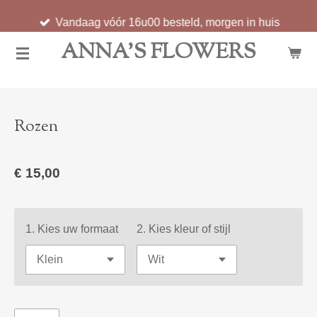
Ga
Vandaag vóór 16u00 besteld, morgen in huis
direct
ANNA'S FLOWERS
naar
de
hoofdinhoud
Rozen
€ 15,00
1. Kies uw formaat
2. Kies kleur of stijl