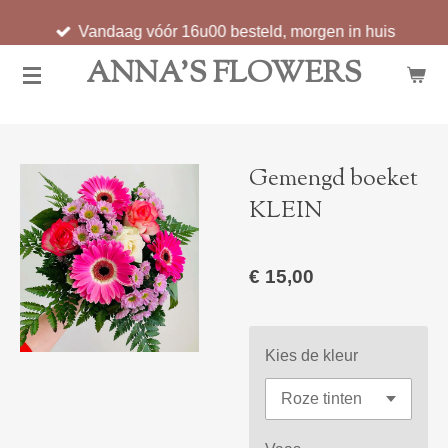
Ga
Vandaag vóór 16u00 besteld, morgen in huis
direct
ANNA'S FLOWERS
naar
de
hoofdinhoud
Gemengd boeket
KLEIN
€ 15,00
Kies de kleur