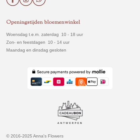
F
I
W
a
n
h
c
s
a
e
t
t
Openingstijden bloemenwinkel
b
a
s
o
g
A
Woensdag t.e.m. zaterdag 10 - 18 uur
o
r
p
Zon- en feestdagen 10 - 14 uur
k
a
p
m
Maandag en dinsdag gesloten
© 2016-2025 Anna's Flowers