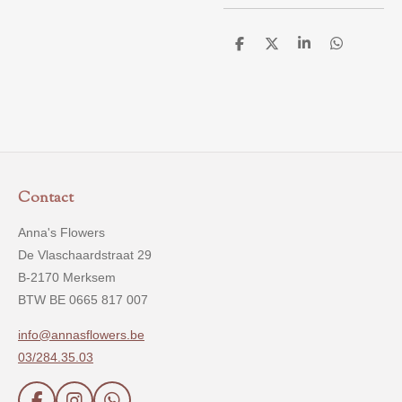
D
D
S
D
e
e
h
e
l
e
a
l
e
l
r
e
n
e
n
Contact
Anna's Flowers
De Vlaschaardstraat 29
B-2170 Merksem
BTW BE 0665 817 007
info@annasflowers.be
03/284.35.03