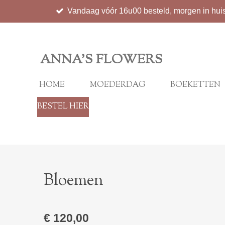
Vandaag vóór 16u00 besteld, morgen in hui
Ga
direct
naar
de
ANNA'S FLOWERS
hoofdinhoud
HOME
MOEDERDAG
BOEKETTEN
BESTEL HIER
Bloemen
€ 120,00