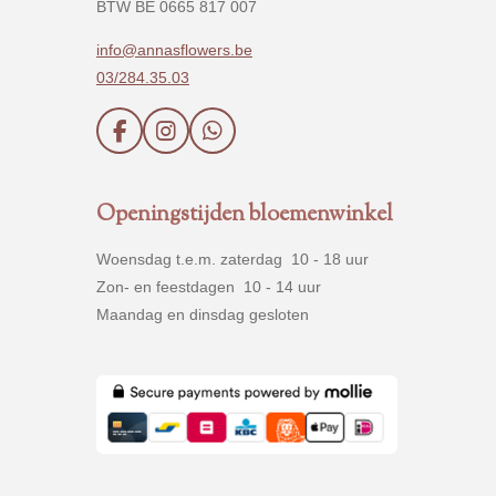
BTW BE 0665 817 007
info@annasflowers.be
03/284.35.03
F
I
W
a
n
h
c
s
a
e
t
t
Openingstijden bloemenwinkel
b
a
s
o
g
A
Woensdag t.e.m. zaterdag 10 - 18 uur
o
r
p
k
a
p
Zon- en feestdagen 10 - 14 uur
m
Maandag en dinsdag gesloten