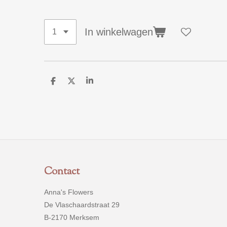
In winkelwagen
D
D
S
e
e
h
l
e
a
e
l
r
n
e
Contact
Anna's Flowers
De Vlaschaardstraat 29
B-2170 Merksem