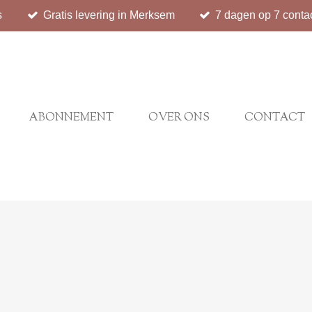
s
Gratis levering in Merksem
7 dagen op 7 conta
ABONNEMENT
OVER ONS
CONTACT