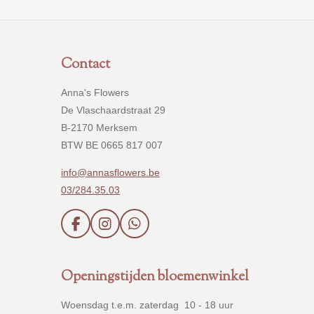
Contact
Anna's Flowers
De Vlaschaardstraat 29
B-2170 Merksem
BTW BE 0665 817 007
info@annasflowers.be
03/284.35.03
F
I
W
a
n
h
c
s
a
e
t
t
Openingstijden bloemenwinkel
b
a
s
o
g
A
Woensdag t.e.m. zaterdag 10 - 18 uur
o
r
p