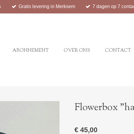
s
Gratis levering in Merksem
7 dagen op 7 conta
ABONNEMENT
OVER ONS
CONTACT
Flowerbox "ha
€ 45,00