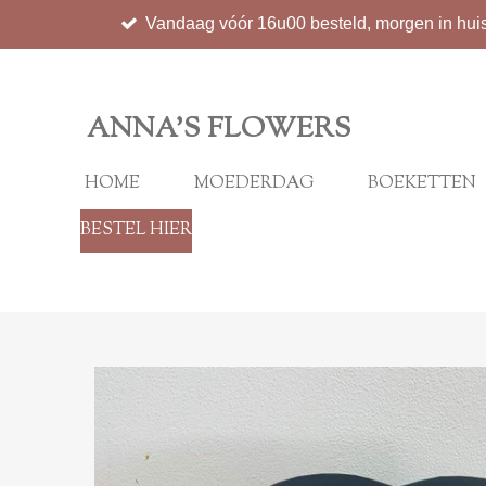
Vandaag vóór 16u00 besteld, morgen in hui
Ga
direct
naar
de
ANNA'S FLOWERS
hoofdinhoud
HOME
MOEDERDAG
BOEKETTEN
BESTEL HIER