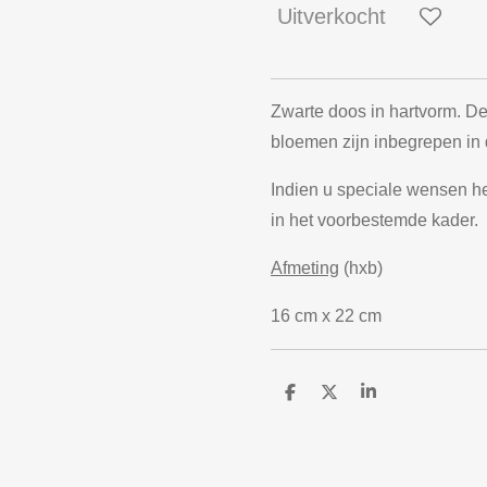
Uitverkocht
Zwarte doos in hartvorm.
De
bloemen zijn inbegrepen in 
Indien u speciale wensen heb
in het voorbestemde kader.
Afmeting
(hxb)
16 cm x 22 cm
D
D
S
e
e
h
l
e
a
e
l
r
n
e