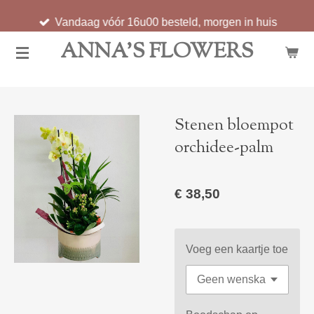
Ga
Vandaag vóór 16u00 besteld, morgen in huis
direct
ANNA'S FLOWERS
naar
de
hoofdinhoud
Stenen bloempot
orchidee-palm
€ 38,50
Voeg een kaartje toe