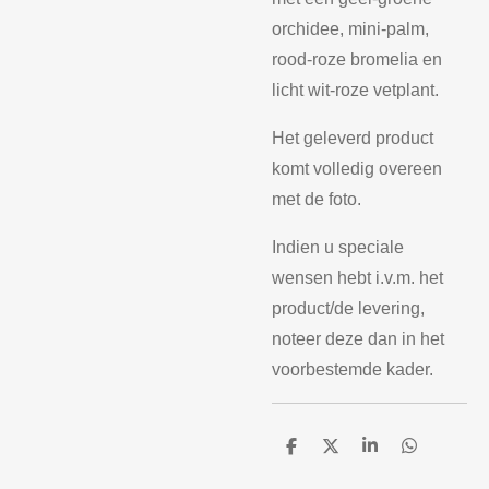
orchidee, mini-palm,
rood-roze bromelia en
licht wit-roze vetplant.
Het geleverd product
komt volledig overeen
met de foto.
Indien u speciale
wensen hebt i.v.m. het
product/de levering,
noteer deze dan in het
voorbestemde kader.
D
D
S
D
e
e
h
e
l
e
a
l