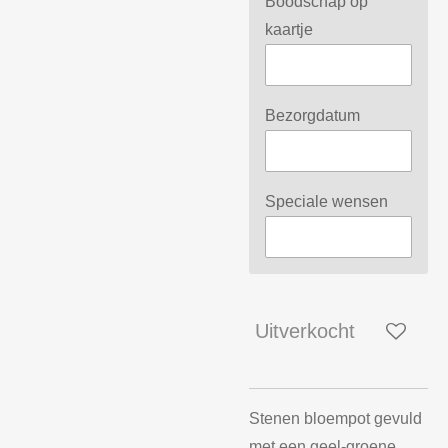
Boodschap op
kaartje
Bezorgdatum
Speciale wensen
Uitverkocht
Stenen bloempot gevuld
met een geel-groene