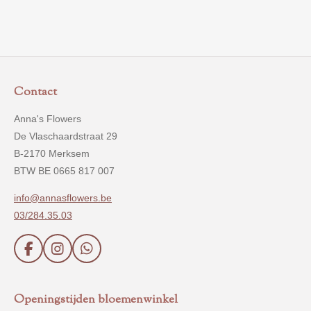
e
l
r
e
n
e
n
Contact
Anna's Flowers
De Vlaschaardstraat 29
B-2170 Merksem
BTW BE 0665 817 007
info@annasflowers.be
03/284.35.03
F
I
W
a
n
h
c
s
a
e
t
t
Openingstijden bloemenwinkel
b
a
s