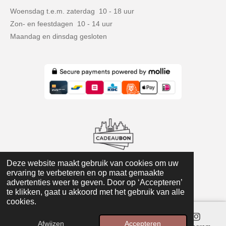
o
g
A
Woensdag t.e.m. zaterdag 10 - 18 uur
o
r
p
Zon- en feestdagen 10 - 14 uur
k
a
p
m
Maandag en dinsdag gesloten
Deze website maakt gebruik van cookies om uw
ervaring te verbeteren en op maat gemaakte
© 2016-2025 Anna's Flowers
advertenties weer te geven. Door op ‘Accepteren’
te klikken, gaat u akkoord met het gebruik van alle
cookies.
Afwijzen
Accepteren