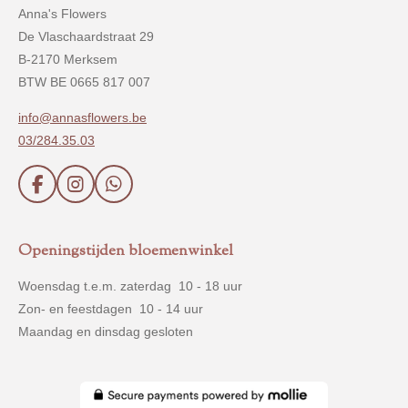
Anna's Flowers
De Vlaschaardstraat 29
B-2170 Merksem
BTW BE 0665 817 007
info@annasflowers.be
03/284.35.03
F
I
W
a
n
h
c
s
a
e
t
t
Openingstijden bloemenwinkel
b
a
s
o
g
A
Woensdag t.e.m. zaterdag 10 - 18 uur
o
r
p
Zon- en feestdagen 10 - 14 uur
k
a
p
m
Maandag en dinsdag gesloten