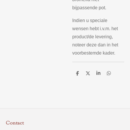
bijpassende pot.
Indien u speciale
wensen hebt i.v.m. het
product/de levering,
noteer deze dan in het
voorbestemde kader.
D
D
S
D
e
e
h
e
l
e
a
l
e
l
r
e
n
e
n
Contact