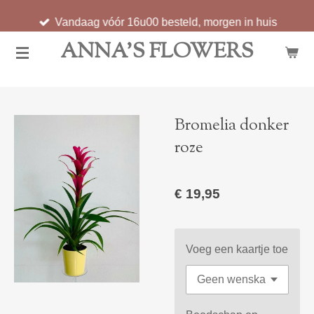
Ga
Vandaag vóór 16u00 besteld, morgen in huis
direct
ANNA'S FLOWERS
naar
de
hoofdinhoud
Bromelia donker
roze
€ 19,95
Voeg een kaartje toe