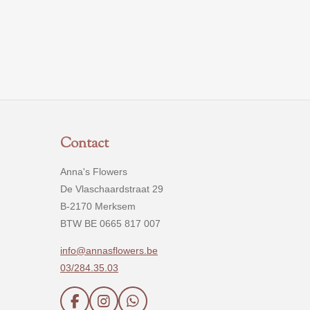
Contact
Anna's Flowers
De Vlaschaardstraat 29
B-2170 Merksem
BTW BE 0665 817 007
info@annasflowers.be
03/284.35.03
F
I
W