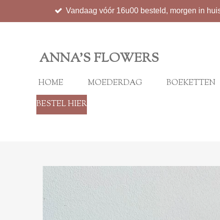
Vandaag vóór 16u00 besteld, morgen in hui
Ga
direct
naar
de
ANNA'S FLOWERS
hoofdinhoud
HOME
MOEDERDAG
BOEKETTEN
BESTEL HIER