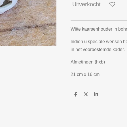
Uitverkocht
Witte kaarsenhouder in boho
Indien u speciale wensen heb
in het voorbestemde kader.
Afmetingen
(hxb)
21 cm x 16 cm
D
D
S
e
e
h
l
e
a
e
l
r
n
e