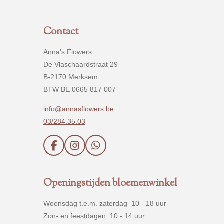
Contact
Anna's Flowers
De Vlaschaardstraat 29
B-2170 Merksem
BTW BE 0665 817 007
info@annasflowers.be
03/284.35.03
F
I
W
a
n
h
c
s
a
e
t
t
Openingstijden bloemenwinkel
b
a
s
o
g
A
Woensdag t.e.m. zaterdag 10 - 18 uur
o
r
p
k
a
p
Zon- en feestdagen 10 - 14 uur