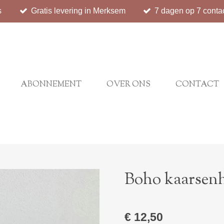
s
Gratis levering in Merksem
7 dagen op 7 conta
ABONNEMENT
OVER ONS
CONTACT
Boho kaarsen
€ 12,50