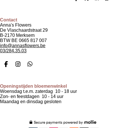
D
D
S
D
e
e
h
e
l
e
a
l
e
l
r
e
n
e
n
Contact
Anna's Flowers
De Vlaschaardstraat 29
B-2170 Merksem
BTW BE 0665 817 007
info@annasflowers.be
03/284.35.03
F
I
W
a
n
h
c
s
a
e
t
t
Openingstijden bloemenwinkel
b
a
s
Woensdag t.e.m. zaterdag 10 - 18 uur
o
g
A
Zon- en feestdagen 10 - 14 uur
o
r
p
Maandag en dinsdag gesloten
k
a
p
m