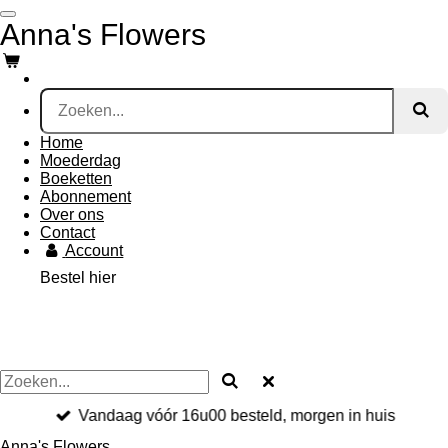
Ga
Anna's Flowers
direct
naar
de
hoofdinhoud
Home
Moederdag
Boeketten
Abonnement
Over ons
Contact
Account
Bestel hier
Vandaag vóór 16u00 besteld, morgen in huis
Anna's Flowers