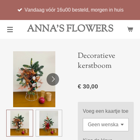
Ga
Vandaag vóór 16u00 besteld, morgen in huis
direct
naar
ANNA'S FLOWERS
de
hoofdinhoud
Decoratieve
kerstboom
€ 30,00
Voeg een kaartje toe