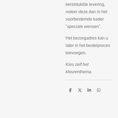
kerststuk/de levering,
noteer deze dan in het
voorbestemde kader
"speciale wensen".
Het bezorgadres kan u
later in het bestelproces
toevoegen.
Kies zelf het
kleurenthema.
D
D
S
D
e
e
h
e
l
e
a
l
e
l
r
e
n
e
n