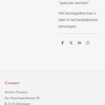
"speciale wensen".
Het bezorgadres kan u
later in het bestelproces
toevoegen.
D
D
S
D
e
e
h
e
l
e
a
l
e
l
r
e
n
e
n
Contact
Anna's Flowers
De Vlaschaardstraat 29
B-2170 Merksem