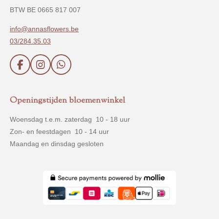
BTW BE 0665 817 007
info@annasflowers.be
03/284.35.03
F
I
W
a
n
h
c
s
a
e
t
t
Openingstijden bloemenwinkel
b
a
s
o
g
A
Woensdag t.e.m. zaterdag 10 - 18 uur
o
r
p
Zon- en feestdagen 10 - 14 uur
k
a
p
m
Maandag en dinsdag gesloten