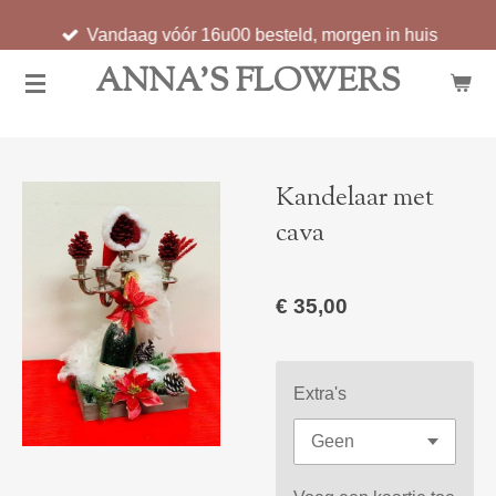
Ga
Vandaag vóór 16u00 besteld, morgen in huis
direct
ANNA'S FLOWERS
naar
de
hoofdinhoud
Kandelaar met
cava
€ 35,00
Extra's