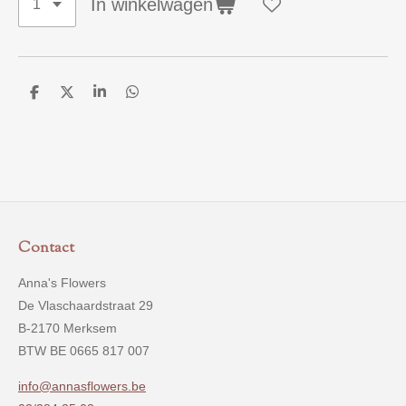
In winkelwagen
D
D
S
D
e
e
h
e
l
e
a
l
e
l
r
e
n
e
n
Contact
Anna's Flowers
De Vlaschaardstraat 29
B-2170 Merksem
BTW BE 0665 817 007
info@annasflowers.be