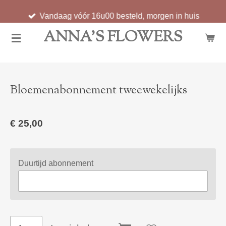
Ga
Vandaag vóór 16u00 besteld, morgen in huis
direct
ANNA'S FLOWERS
naar
de
hoofdinhoud
Bloemenabonnement tweewekelijks
€ 25,00
Duurtijd abonnement