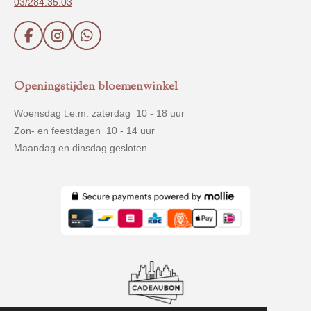
03/284.35.03
F
I
W
a
n
h
c
s
a
e
t
t
Openingstijden bloemenwinkel
b
a
s
o
g
A
Woensdag t.e.m. zaterdag 10 - 18 uur
o
r
p
Zon- en feestdagen 10 - 14 uur
k
a
p
m
Maandag en dinsdag gesloten