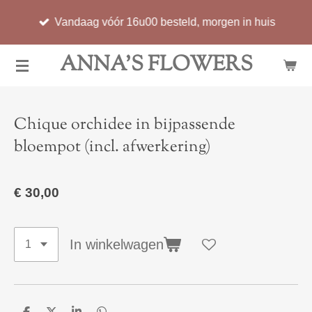
Ga
Vandaag vóór 16u00 besteld, morgen in huis
direct
naar
ANNA'S FLOWERS
de
hoofdinhoud
Chique orchidee in bijpassende
bloempot (incl. afwerkering)
€ 30,00
In winkelwagen