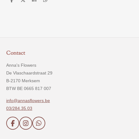
D
D
S
D
e
e
h
e
l
e
a
l
e
l
r
e
n
e
n
Contact
Anna's Flowers
De Vlaschaardstraat 29
B-2170 Merksem
BTW BE 0665 817 007
info@annasflowers.be
03/284.35.03
F
I
W
a
n
h
c
s
a