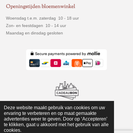
e
t
t
Openingstijden bloemenwinkel
b
a
s
o
g
A
Woensdag t.e.m. zaterdag 10 - 18 uur
o
r
p
Zon- en feestdagen 10 - 14 uur
k
a
p
m
Maandag en dinsdag gesloten
Deze website maakt gebruik van cookies om uw
ervaring te verbeteren en op maat gemaakte
© 2016-2025 Anna's Flowers
advertenties weer te geven. Door op ‘Accepteren’
te klikken, gaat u akkoord met het gebruik van alle
cookies.