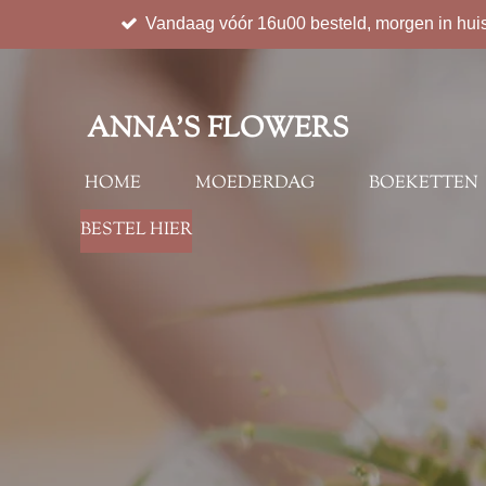
Vandaag vóór 16u00 besteld, morgen in hui
Ga
direct
naar
de
ANNA'S FLOWERS
hoofdinhoud
HOME
MOEDERDAG
BOEKETTEN
BESTEL HIER