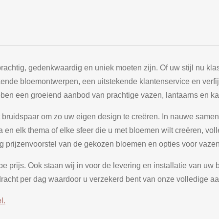
achtig, gedenkwaardig en uniek moeten zijn. Of uw stijl nu klass
ekkende bloemontwerpen, een uitstekende klantenservice en ver
ben een groeiend aanbod van prachtige vazen, lantaarns en k
 het bruidspaar om zo uw eigen design te creëren. In nauwe s
 elk thema of elke sfeer die u met bloemen wilt creëren, volled
ledig prijzenvoorstel van de gekozen bloemen en opties voor vaz
 prijs. Ook staan wij in voor de levering en installatie van uw
dracht per dag waardoor u verzekerd bent van onze volledige
l.